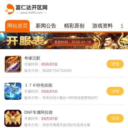
网站首页
新闻公告
精彩原创
游戏资料
业
更新时间：2026-01-16
奇缘沉默
详情
开服时间：
05月/01日
版本介绍：
加Q群:754732063
１７６特色技能
详情
开服时间：
05月/01日
版本介绍：
简单好混小极品+6特色技能赞助好打
DNF专属阿拉德
详情
开服时间：
05月/01日
版本介绍：
原创专属通关低消好玩高清火爆