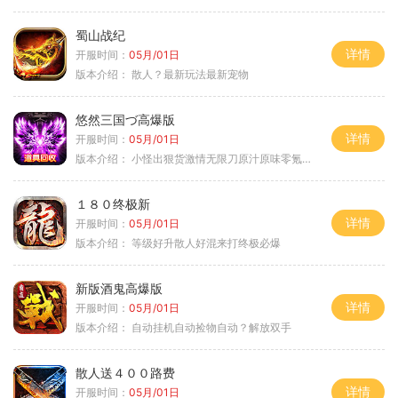
蜀山战纪
详情
开服时间：
05月/01日
版本介绍：
散人？最新玩法最新宠物
悠然三国づ高爆版
详情
开服时间：
05月/01日
版本介绍：
小怪出狠货激情无限刀原汁原味零氪通关
１８０终极新
详情
开服时间：
05月/01日
版本介绍：
等级好升散人好混来打终极必爆
新版酒鬼高爆版
详情
开服时间：
05月/01日
版本介绍：
自动挂机自动捡物自动？解放双手
散人送４００路费
详情
开服时间：
05月/01日