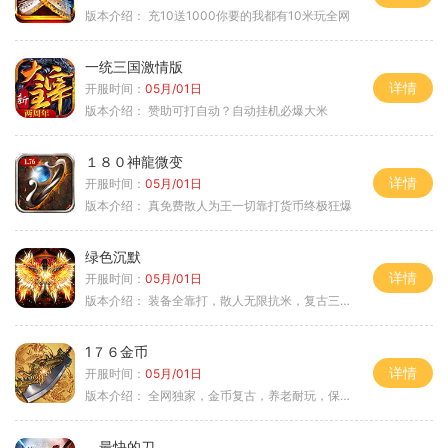
版本介绍：
充10送1000你要的我都有10米玩全网
一统三国激情版
详情
开服时间：
05月/01日
版本介绍：
赞助可打自动？自动挂机必爆大米
１８０神龍微变
详情
开服时间：
05月/01日
版本介绍：
真免费散人为王一切靠打货币终极狂爆
绿色沉默
详情
开服时间：
05月/01日
版本介绍：
装备全靠打，散人无限抗米，复古三天合区
1７６金币
详情
开服时间：
05月/01日
版本介绍：
全网独家，金币复古，养老耐玩，保底回収
最快的刀