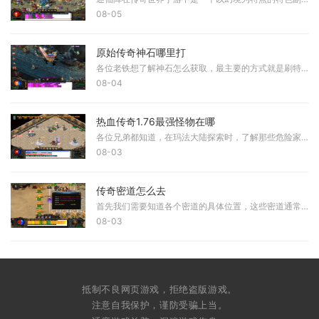
08-05
原始传奇神石哪里打
各位老铁想了解神石怎么获取，最主要的方式就是刷特定地图和参与日常活动。游戏中开启神石系统后，哥们儿可以前往庄园找到神石商人激活相关功能。日常活动中完成每日任务能够
08-04
热血传奇1.76最强怪物在哪
各位兄弟都知道，在玛法大陆探索时，了解那些危险家伙的藏身之处非常重要。这片土地的深处潜藏着不少令人头疼的存在，它们往往盘踞在一些不易到达的角落，需要经过重重险阻才
08-03
传奇密道怎么去
首先我们需要知道各个密道的具体位置，这些密道通常隐藏在游戏地图的特殊区域。比如在传奇世界中，玩家们常常会为了寻找珍稀的装备和材料而穿梭于各种密道之中。皇天城的密道
08-03
抵制不良网页游戏，拒绝盗版游戏。
注意自我保护，谨防受骗上当。