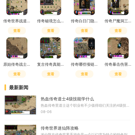
传奇世界战道组合怎么样
传奇秘境怎么走最简单方法
传奇白日门隐藏地图怎么开启
传奇尸魔洞三层爆什么
查看
查看
查看
查看
原始传奇战士加准确
复古传奇真能赚那么多钱吗
传奇哪些项链加准确敏捷幸运
传奇暴击伤害设置在哪
查看
查看
查看
查看
最新新闻
热血传奇道士4级技能学什么
热血传奇里道士这个职业有不少值得咱们关注的4级技能，不同的技能路线会直接影响在游戏里的表现。道士兄弟们可以重点考虑的方向包括复活术、群体治疗术、召唤神兽和幽灵盾这几
08-06
传奇世界迷仙阵攻略
迷仙阵在传奇世界手游中是一个以幻境为特点的特色副本，玩家需要达到特定等级要求并完成前置任务才能解锁进入迷仙阵的入口。这个副本地图环境复杂多变，布满了各种机关和陷阱