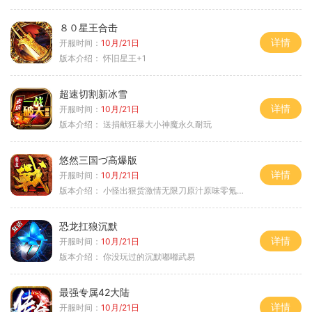
８０星王合击
详情
开服时间：
10月/21日
版本介绍：
怀旧星王+1
超速切割新冰雪
详情
开服时间：
10月/21日
版本介绍：
送捐献狂暴大小神魔永久耐玩
悠然三国づ高爆版
详情
开服时间：
10月/21日
版本介绍：
小怪出狠货激情无限刀原汁原味零氪通关
恐龙扛狼沉默
详情
开服时间：
10月/21日
版本介绍：
你没玩过的沉默嘟嘟武易
最强专属42大陆
详情
开服时间：
10月/21日