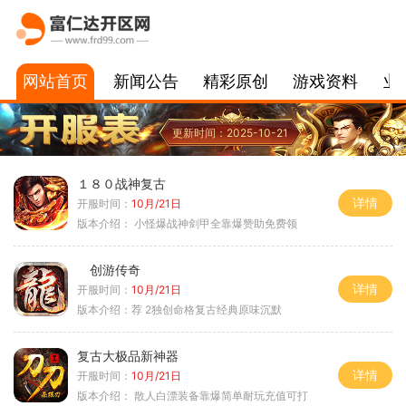
网站首页
新闻公告
精彩原创
游戏资料
业
更新时间：2025-10-21
１８０战神复古
详情
开服时间：
10月/21日
版本介绍：
小怪爆战神剑甲全靠爆赞助免费领
创游传奇
详情
开服时间：
10月/21日
版本介绍：
荐 2独创命格复古经典原味沉默
复古大极品新神器
详情
开服时间：
10月/21日
版本介绍：
散人白漂装备靠爆简单耐玩充值可打