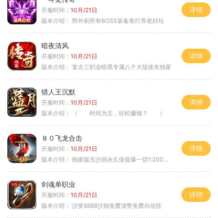
详情
开服时间：
10月/21日
版本介绍：
野外刷所有BOSS装备靠打养老好玩
暗夜清风
详情
开服时间：
10月/21日
版本介绍：
复古三职业暗黑专属八个大陆迷失独家
猎人王沉默
详情
开服时间：
10月/21日
版本介绍：
（ 时间为王，轻松赚烟？ ）
８０飞龙合击
详情
开服时间：
10月/21日
版本介绍：
独家版无沙捐永久保值爆一切1:2000回1
剑魂单职业
详情
开服时间：
10月/21日
版本介绍：
沙奖8888沙捐免费顶赞免费自动挂