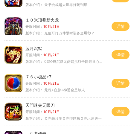
版本介绍：
天书合成超大世界好玩到爆
１０米顶赞新火龙
详情
开服时间：
10月/21日
版本介绍：
充值可打万件限时装备全爆秒？
蓝月沉默
详情
开服时间：
10月/21日
版本介绍：
03经典沉默无商铺挑战全网最良心沉默
７６小极品+7
详情
开服时间：
10月/21日
版本介绍：
龙魂+血脉+神通全是散人
天門迷失无限刀
详情
开服时间：
10月/21日
版本介绍：
０充领顶赞０充得终极０充玩通关一
斗龙传奇