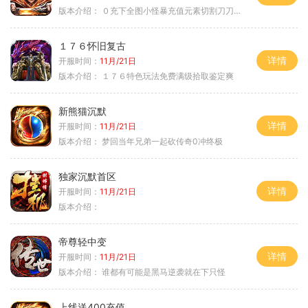
版本介绍：
０充下全图小怪暴充值元素切割刀刀极品
１７６怀旧复古
详情
开服时间：
11月/21日
版本介绍：
１７６特色玩法免费满级拾取鉴定爽
新熊猫沉默
详情
开服时间：
11月/21日
版本介绍：
梦回当年兄弟一起砍传奇0冲终极
独家沉默首区
详情
开服时间：
11月/21日
版本介绍：
帝尊轻中变
详情
开服时间：
11月/21日
版本介绍：
谁都有可能是黑马逆袭就在下只怪
上线送400充值