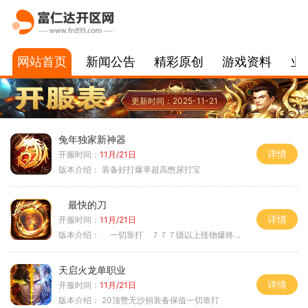
网站首页
新闻公告
精彩原创
游戏资料
业
更新时间：2025-11-21
兔年独家新神器
详情
开服时间：
11月/21日
版本介绍：
装备好打爆率超高憋尿打宝
最快的刀
详情
开服时间：
11月/21日
版本介绍：
一切靠打 ７７７级以上怪物爆终极
天启火龙单职业
详情
开服时间：
11月/21日
版本介绍：
20顶赞无沙捐装备保值一切靠打