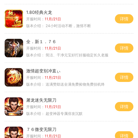
1.80经典火龙
详情
开服时间：
11月/21日
版本介绍：
24小时活动不断，激情不断
全．新１．７６
详情
开服时间：
11月/21日
版本介绍：
简洁、干净元宝好打好服稳定长久老服
激情超变别冲直ぃ
详情
开服时间：
11月/21日
版本介绍：
送满赞助送全满免费捡物免费挂机终
屠龙迷失无限刀
详情
开服时间：
11月/21日
版本介绍：
超变神器专属倍攻沉默
７６微变无限刀
详情
开服时间：
11月/21日