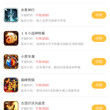
永夜神行
详情
开服时间：
11月/25日
版本介绍：
散人追梦无套路可养老
１８０战神终极
详情
开服时间：
11月/25日
版本介绍：
战神复古开天终极无捐献无顶榜地图
小黑专属
详情
开服时间：
11月/25日
版本介绍：
好专属不多，貌似外面都是材料服
巅峰熊猫
详情
开服时间：
11月/25日
版本介绍：
梦回当年0充终极专属人帅爆率高
古惑仔洪兴超变
详情
开服时间：
11月/25日