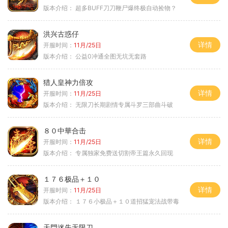
版本介绍：
超多BUFF刀刀鞭尸爆终极自动捡物？
洪兴古惑仔
详情
开服时间：
11月/25日
版本介绍：
公益0冲通全图无坑无套路
猎人皇神力倍攻
详情
开服时间：
11月/25日
版本介绍：
无限刀长期剧情专属斗罗三部曲斗破
８０中華合击
详情
开服时间：
11月/25日
版本介绍：
专属独家免费送切割帝王篇永久回现
１７６极品＋１０
详情
开服时间：
11月/25日
版本介绍：
１７６小极品＋１０道招猛宠法战带毒
天門迷失无限刀