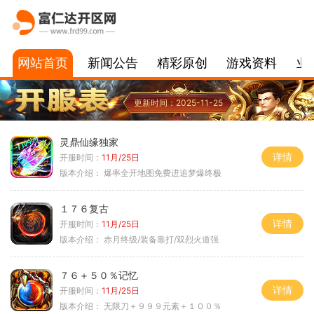
网站首页
新闻公告
精彩原创
游戏资料
业
更新时间：2025-11-25
灵鼎仙缘独家
详情
开服时间：
11月/25日
版本介绍：
爆率全开地图免费进追梦爆终极
１７６复古
详情
开服时间：
11月/25日
版本介绍：
赤月终级/装备靠打/双烈火道强
７６＋５０％记忆
详情
开服时间：
11月/25日
版本介绍：
无限刀＋９９９元素＋１００％