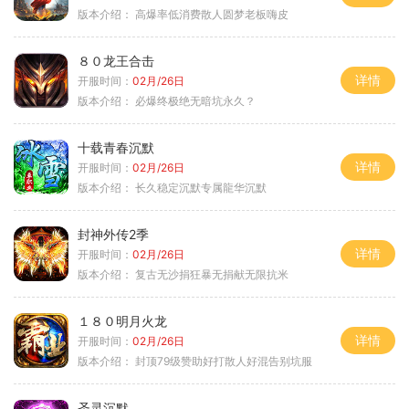
版本介绍：
高爆率低消费散人圆梦老板嗨皮
８０龙王合击
详情
开服时间：
02月/26日
版本介绍：
必爆终极绝无暗坑永久？
十载青春沉默
详情
开服时间：
02月/26日
版本介绍：
长久稳定沉默专属龍华沉默
封神外传2季
详情
开服时间：
02月/26日
版本介绍：
复古无沙捐狂暴无捐献无限抗米
１８０明月火龙
详情
开服时间：
02月/26日
版本介绍：
封顶79级赞助好打散人好混告别坑服
圣灵沉默