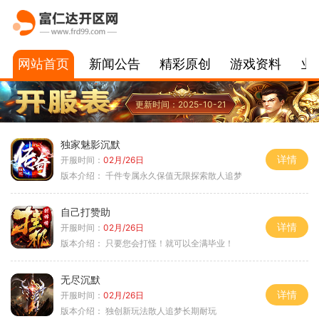
网站首页
新闻公告
精彩原创
游戏资料
业
更新时间：2025-10-21
独家魅影沉默
详情
开服时间：
02月/26日
版本介绍：
千件专属永久保值无限探索散人追梦
自己打赞助
详情
开服时间：
02月/26日
版本介绍：
只要您会打怪！就可以全满毕业！
无尽沉默
详情
开服时间：
02月/26日
版本介绍：
独创新玩法散人追梦长期耐玩