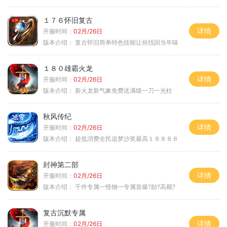
１７６怀旧复古
详情
开服时间：
02月/26日
版本介绍：
复古怀旧简单特色技能让你找回当年味
１８０雄霸火龙
详情
开服时间：
02月/26日
版本介绍：
新火龙新气象免费送满级一刀一光柱
秋风传纪
详情
开服时间：
02月/26日
版本介绍：
超低消费全民追梦沙奖最高１８８８８
封神第二部
详情
开服时间：
02月/26日
版本介绍：
千件专属一怪物一专属首爆?励?高额?
复古沉默专属
详情
开服时间：
02月/26日