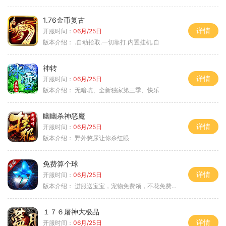
1.76金币复古
详情
开服时间：
06月/25日
版本介绍：
.自动拾取.一切靠打.内置挂机.自
神转
详情
开服时间：
06月/25日
版本介绍：
无暗坑、全新独家第三季、快乐
幽幽杀神恶魔
详情
开服时间：
06月/25日
版本介绍：
野外憋尿让你杀红眼
免费算个球
详情
开服时间：
06月/25日
版本介绍：
进服送宝宝，宠物免费领，不花免费通关！
１７６屠神大极品
详情
开服时间：
06月/25日