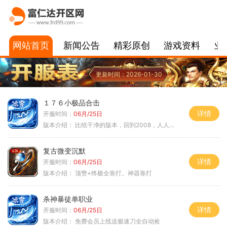
网站首页
新闻公告
精彩原创
游戏资料
业
更新时间：2026-01-30
１７６小极品合击
详情
开服时间：
06月/25日
版本介绍：
比纸干净的版本，回到2008，人人平等
复古微变沉默
详情
开服时间：
06月/25日
版本介绍：
顶赞+终极全靠打。神器靠打
杀神暴徒单职业
详情
开服时间：
06月/25日
版本介绍：
免费会员上线送极速刀全自动捡