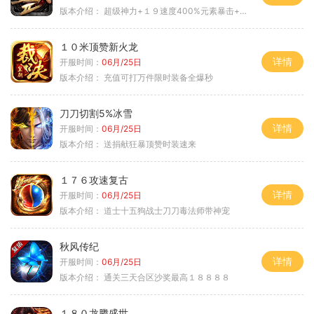
版本介绍：
超级神力+１９速度400%元素暴击+６６
１０米顶赞新火龙
详情
开服时间：
06月/25日
版本介绍：
充值可打万件限时装备全爆秒
刀刀切割5%冰雪
详情
开服时间：
06月/25日
版本介绍：
送捐献狂暴顶赞时装速来
１７６攻速复古
详情
开服时间：
06月/25日
版本介绍：
道士十五狗战士刀刀毒法师带神宠
秋风传纪
详情
开服时间：
06月/25日
版本介绍：
通关三天合区沙奖最高１８８８８
１８０龙腾盛世