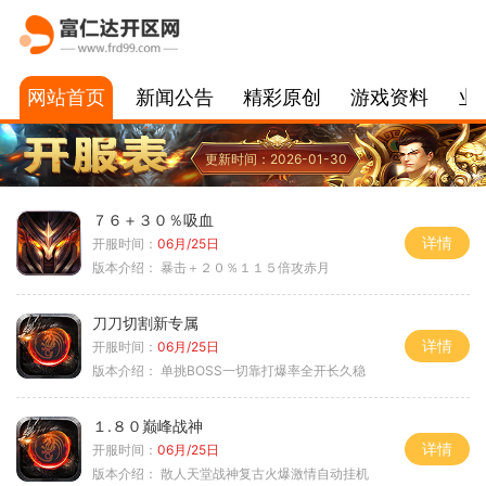
网站首页
新闻公告
精彩原创
游戏资料
业
更新时间：2026-01-30
７６＋３０％吸血
详情
开服时间：
06月/25日
版本介绍：
暴击＋２０％１１５倍攻赤月
刀刀切割新专属
详情
开服时间：
06月/25日
版本介绍：
单挑BOSS一切靠打爆率全开长久稳
１.８０巅峰战神
详情
开服时间：
06月/25日
版本介绍：
散人天堂战神复古火爆激情自动挂机