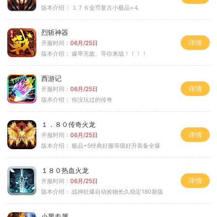
版本介绍：
１７６金币复古小极品+⒋
烈斩神器
详情
开服时间：
06月/25日
版本介绍：
爆率无敌、等你来战！！！！
西游记
详情
开服时间：
06月/25日
版本介绍：
你没玩过的传奇
１．８０传奇火龙
详情
开服时间：
06月/25日
版本介绍：
极品+5经典好服等级好升装备全爆
１８０热血火龙
详情
开服时间：
06月/25日
版本介绍：
战神狂爆自动捡物长久稳定180新版
小黑专属