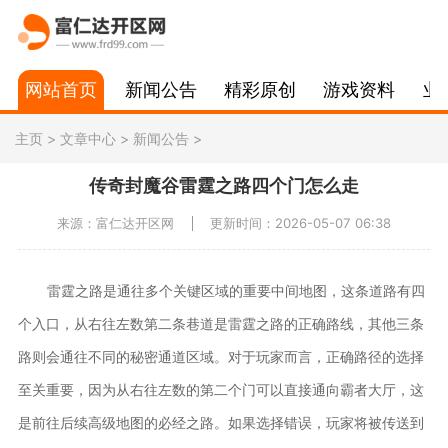
网站首页
新闻公告
精彩原创
游戏资料
业
主页
>
文章中心
>
新闻公告
>
传奇封魔谷雷霆之路四个门怎么走
来源：富仁达开区网
更新时间：2026-05-07 06:38
雷霆之路是通往多个关键区域的重要中间地图，这条道路有四
个入口，从右往左数第二条巷道是雷霆之路的正确路线，其他三条
路则会通往不同的秘密通道区域。对于玩家而言，正确路径的选择
至关重要，因为从右往左数的第二个门可以直接通向霸者大厅，这
是前往后续高级地图的必经之路。如果选择错误，玩家将被传送到