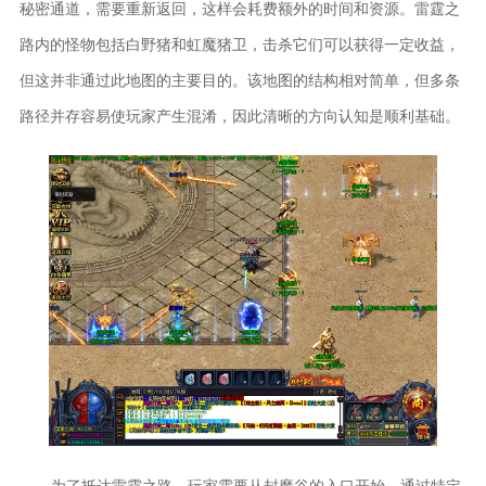
秘密通道，需要重新返回，这样会耗费额外的时间和资源。雷霆之
路内的怪物包括白野猪和虹魔猪卫，击杀它们可以获得一定收益，
但这并非通过此地图的主要目的。该地图的结构相对简单，但多条
路径并存容易使玩家产生混淆，因此清晰的方向认知是顺利基础。
为了抵达雷霆之路，玩家需要从封魔谷的入口开始，通过特定