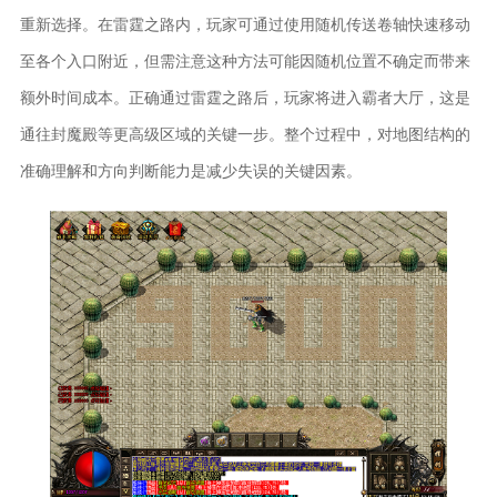
重新选择。在雷霆之路内，玩家可通过使用随机传送卷轴快速移动
至各个入口附近，但需注意这种方法可能因随机位置不确定而带来
额外时间成本。正确通过雷霆之路后，玩家将进入霸者大厅，这是
通往封魔殿等更高级区域的关键一步。整个过程中，对地图结构的
准确理解和方向判断能力是减少失误的关键因素。