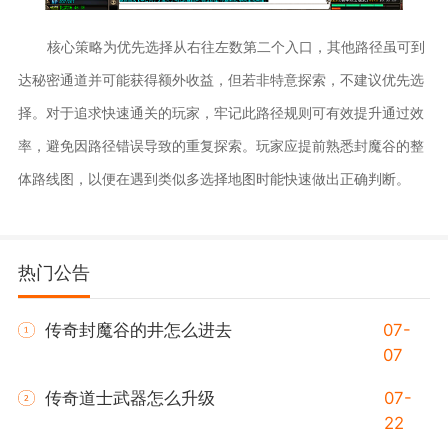
核心策略为优先选择从右往左数第二个入口，其他路径虽可到
达秘密通道并可能获得额外收益，但若非特意探索，不建议优先选
择。对于追求快速通关的玩家，牢记此路径规则可有效提升通过效
率，避免因路径错误导致的重复探索。玩家应提前熟悉封魔谷的整
体路线图，以便在遇到类似多选择地图时能快速做出正确判断。
热门公告
传奇封魔谷的井怎么进去
07-
07
传奇道士武器怎么升级
07-
22