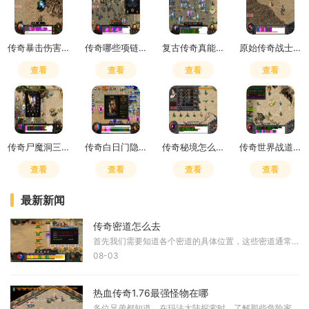
传奇暴击伤害设置在哪
传奇哪些项链加准确敏捷幸运
复古传奇真能赚那么多钱吗
原始传奇战士加准确
查看
查看
查看
查看
传奇尸魔洞三层爆什么
传奇白日门隐藏地图怎么开启
传奇秘境怎么走最简单方法
传奇世界战道组合怎么样
查看
查看
查看
查看
最新新闻
传奇密道怎么去
首先我们需要知道各个密道的具体位置，这些密道通常隐藏在游戏地图的特殊区域。比如在传奇世界中，玩家们常常会为了寻找珍稀的装备和材料而穿梭于各种密道之中。皇天城的密道
08-03
热血传奇1.76最强怪物在哪
各位兄弟都知道，在玛法大陆探索时，了解那些危险家伙的藏身之处非常重要。这片土地的深处潜藏着不少令人头疼的存在，它们往往盘踞在一些不易到达的角落，需要经过重重险阻才