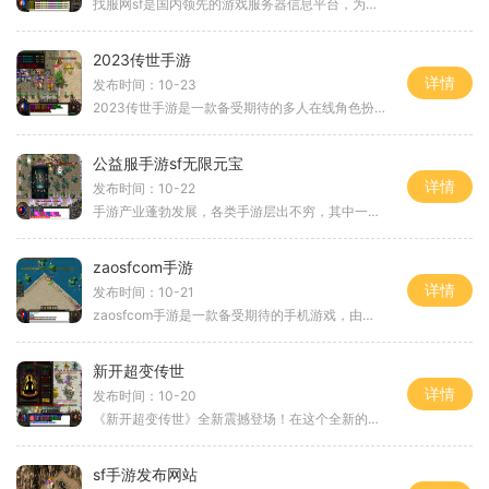
找服网sf是国内领先的游戏服务器信息平台，为广大游戏玩家搭建了一个快捷、专业的寻找游戏私服的平台。找服网sf在游戏圈内广泛知名度高，拥有众多热门游戏的私服资源，并提供详
2023传世手游
详情
发布时间：10-23
2023传世手游是一款备受期待的多人在线角色扮演游戏。作为2023年的重磅游戏力作，其拥有令人瞩目的画面表现和丰富的游戏玩法。今天，我们将为大家带来2023传世手游的具体玩法介绍
公益服手游sf无限元宝
详情
发布时间：10-22
手游产业蓬勃发展，各类手游层出不穷，其中一种备受玩家热爱的游戏类型便是公益服手游。公益服手游SF无限元宝便是其中一款备受玩家喜爱的手游，今天就来为大家详细介绍一下这款
zaosfcom手游
详情
发布时间：10-21
zaosfcom手游是一款备受期待的手机游戏，由一流的游戏开发团队精心打造。它融合了多种游戏元素，具有独特且创新的玩法，给玩家带来了全新的游戏体验。让我们来了解一下zaosfcom手游
新开超变传世
详情
发布时间：10-20
《新开超变传世》全新震撼登场！在这个全新的传世之旅中，你将亲身体验到一个全新的传奇世界，畅享激烈的战斗，与众多玩家一同征战，创造属于自己的传世传奇！作为一款超变传
sf手游发布网站