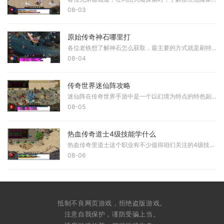
08-03
原始传奇神石哪里打
各位老铁想了解神石怎么获取，最主要的方式就是刷特定地图和参与日常活动。游戏中开启神石系统后，哥们儿可以前往庄园找到神石商人激活相关功能。日常活动中完成每日任务能够
08-04
传奇世界迷仙阵攻略
迷仙阵在传奇世界手游中是一个以幻境为特点的特色副本，玩家需要达到特定等级要求并完成前置任务才能解锁进入迷仙阵的入口。这个副本地图环境复杂多变，布满了各种机关和陷阱
08-05
热血传奇道士4级技能学什么
热血传奇里道士这个职业有不少值得咱们关注的4级技能，不同的技能路线会直接影响在游戏里的表现。道士兄弟们可以重点考虑的方向包括复活术、群体治疗术、召唤神兽和幽灵盾这几
08-06
抵制不良网页游戏，拒绝盗版游戏。
注意自我保护，谨防受骗上当。